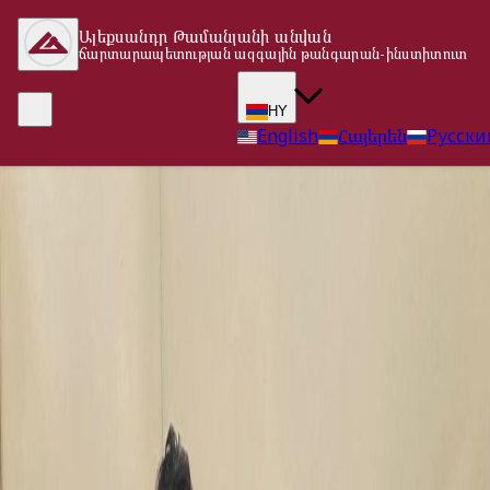
Ալեքսանդր Թամանյանի անվան
ճարտարապետության ազգային թանգարան-ինստիտուտ
HY
English
Հայերեն
Русски
Վերադառնալ գլխավոր էջ