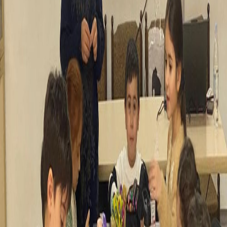
Երևանի այգիները
Երևանի այգիները
Ստեղծագործում են փոքրիկները! Ալ. Թամանյանի
անվան ճարտարապետության ազգային թանգարան-
ինստիտուտում մեր փոքրիկ ապագա
ճարտարապետները իրականացրեցին կրթական
ծրագիր՝ կառուցելով իրենց երազանքի այգիները,
ստեղծեցին յուրօրինակ և երևակայությամբ լի
պատկերներ։