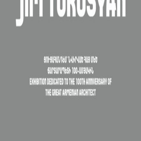
ՋԻՄ ԹՈՐՈՍՅԱՆ. ԳԵՂԵՑԿՈՒԹՅԱՆ ՎԱՐՊԵՏԸ
ՋԻՄ ԹՈՐՈՍՅԱՆ.
ԳԵՂԵՑԿՈՒԹՅԱՆ
ՎԱՐՊԵՏԸ
4 հուլիսի, 2026 թ.
Ալեքսանդր Թամանյանի անվան ճարտարապետության
ազգային թանգարան-ինստիտուտը հրավիրում է