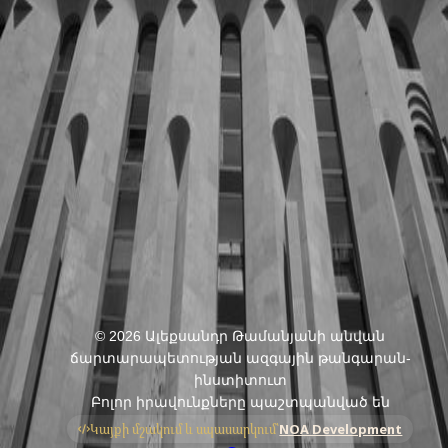
Դիտել բոլոր հայտարարությունները
©
2026
Ալեքսանդր Թամանյանի անվան
ճարտարապետության ազգային թանգարան-
ինստիտուտ
Բոլոր իրավունքները պաշտպանված են
Կայքի մշակում և սպասարկում՝
NOA Development