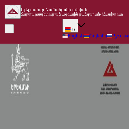
Ալեքսանդր Թամանյանի անվան
ճարտարապետության ազգային թանգարան-ինստիտուտ
HY
English
Հայերեն
Русски
Վերադառնալ գլխավոր էջ