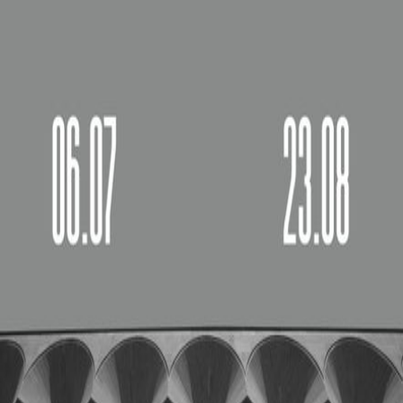
մասնակցելու հայ մեծ ճարտարապետ Ջիմ Թորոսյանի
ծննդյան 100-ամյակին նվիրված «Ջիմ Թորոսյան.
Գեղեցկության վարպետը» խորագրով ցուցահանդեսի
բացմանը։
Ցուցահանդեսի բացումը տեղի կունենա 2026 թվականի
հուլիսի 6-ին, ժամը 17:00-ին, «Թամանյան»
ցուցասրահում (Կառավարական տուն 3, 1-ին հարկ)։
Սիրով սպասում ենք Ձեզ։
Պատկերասրահ