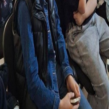
ճանաչողական և ստեղծագործական գործընթացի՝
քննարկելով, թե ինչպիսին կարող են լինել ապագայի
թանգարանները։
Պատկերասրահ