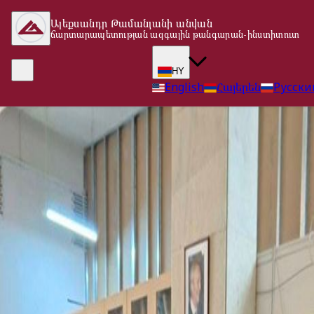
Ալեքսանդր Թամանյանի անվան
ճարտարապետության ազգային թանգարան-ինստիտուտ
HY
English
Հայերեն
Русски
Վերադառնալ գլխավոր էջ