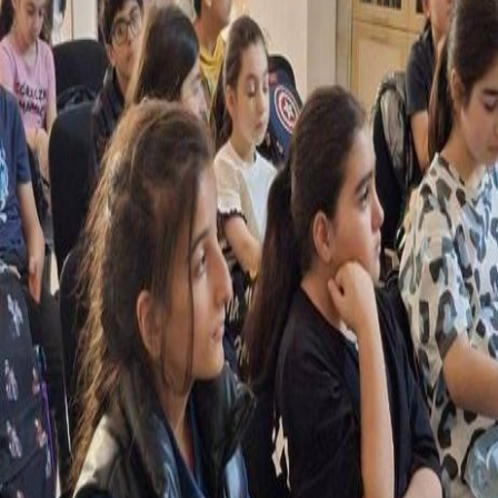
Իմ քաղաքի, իմ համայնքի ապագայի թանգարանը
Իմ քաղաքի, իմ համայնքի
ապագայի թանգարանը
Ալեքսանդր Թամանյանի անվան ճարտարապետության
ազգային թանգարան-ինստիտուտում թանգարանների
միջազգային օրը իրականացվեց «Իմ քաղաքի, իմ
համայնքի ապագայի թանգարանը» խորագրով
կրթական ծրագիր։ Մեր այցելուները մասնակցեցին