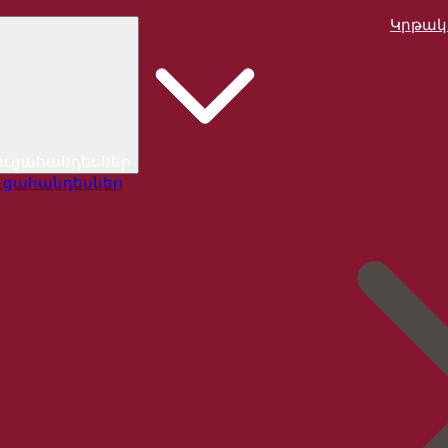
Կրթակ
ուցահանդեսներ
ւցահանդեսներ