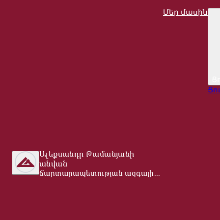
Մեր մասին
Ց
Ցո
Ալեքսանդր Թամանյանի
անվան
ճարտարապետության ազգային
թանգարան-ինստիտուտ