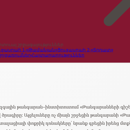
րտուալ շրջագայություններ
ւցասրահ 1-«Թամանյան»
Ցուցասրահ 2-«Տրդատ»
ջոցառումներ
Հայտարարություններ
գային թանգարան–ինստիտուտում «Թանգարանների գիշեր
րագիրը։ Այցելուները ոչ միայն շրջեցին թանգարանի «Թա
ալացիայի փոքրիկ դռնակները՝ նրանք գրեցին իրենց մտքե