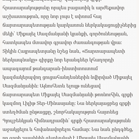
հրատարակությունը որպես բացառիկ և արժեքավոր
աշխատություն, որը նոր լույս է սփռում հայ
ճարտարապետության կարկառուն ներկակացուցիչներից
մեկի` Միքայել Մազմանյանի կյանքի, գործունեության,
հատկապես մտավոր գրավոր ժառանգության վրա։
Տիկին Հայրապետյանը նշեց նաև, «Ճարտարապետի
ներկապնակը» գիրքը նոր երանգներ կհաղորդի
ապագայում թանգարան-ինստիտուտում
կազմակերպվող ցուցահանդեսներին նվիրված Միքայել
Մազմանյանին։ Այնուհետև ելույթ ունեցավ
ճարտարապետ Միքայել Մազմանյանի թոռնուհին, գրքի
կազմող Լիլիթ Տեր-Մինասյանը։ Նա ներկայացրեց գրքի
ստեղծման ընթացքը, շնորհակալություն հայտնեց
Գյուլբենկյան հիմնադրամին՝ գրքի հրատարակությունն
աջակցելու և հովանավորելու համար։ Նա նաև ընդգծեց,
որ գրքի շապիկին զետեղված է Միքայել Մազմանյանի